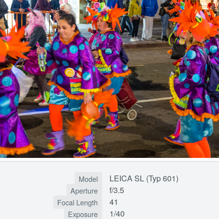
LEICA SL (Typ 601)
Model
f/3.5
Aperture
41
Focal Length
1/40
Exposure