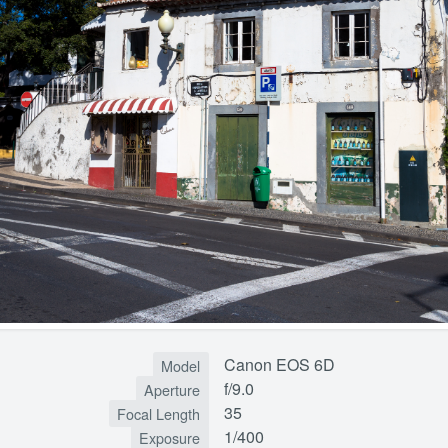
Canon EOS 6D
Model
f/9.0
Aperture
35
Focal Length
1/400
Exposure