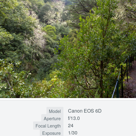
Canon EOS 6D
Model
f/13.0
Aperture
24
Focal Length
1/30
Exposure