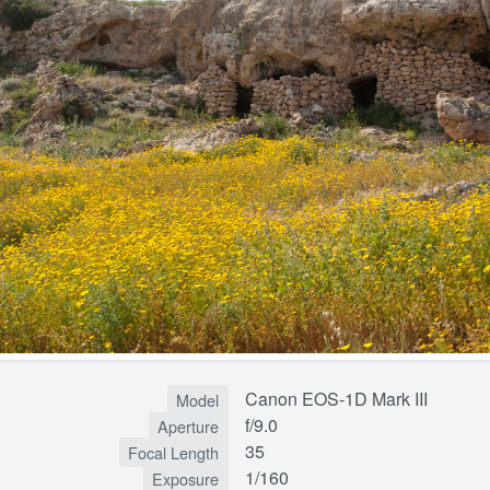
Canon EOS-1D Mark III
Model
f/9.0
Aperture
35
Focal Length
1/160
Exposure