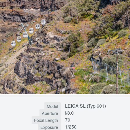
LEICA SL (Typ 601)
Model
f/8.0
Aperture
70
Focal Length
1/250
Exposure