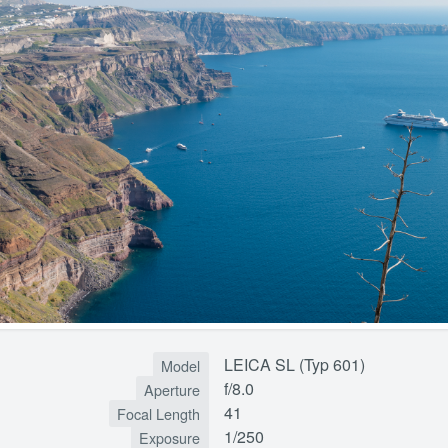
LEICA SL (Typ 601)
Model
f/8.0
Aperture
41
Focal Length
1/250
Exposure