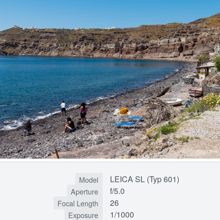
LEICA SL (Typ 601)
Model
f/5.0
Aperture
26
Focal Length
1/1000
Exposure