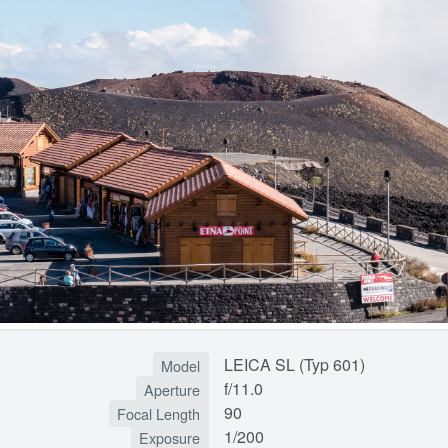
LEICA SL (Typ 601)
Model
f/11.0
Aperture
90
Focal Length
1/200
Exposure