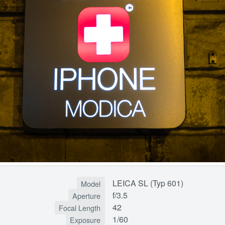
LEICA SL (Typ 601)
Model
f/3.5
Aperture
42
Focal Length
1/60
Exposure