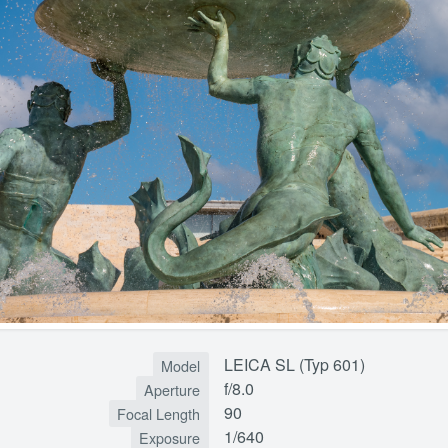
LEICA SL (Typ 601)
Model
f/8.0
Aperture
90
Focal Length
1/640
Exposure