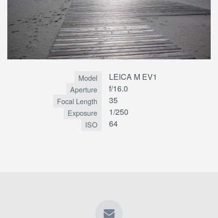
LEICA M EV1
Model
f/16.0
Aperture
35
Focal Length
1/250
Exposure
64
ISO