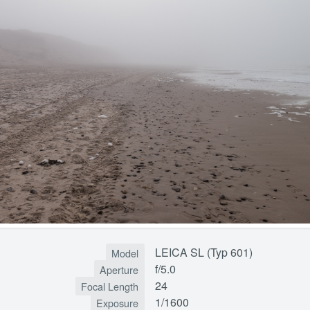
LEICA SL (Typ 601)
Model
f/5.0
Aperture
24
Focal Length
1/1600
Exposure